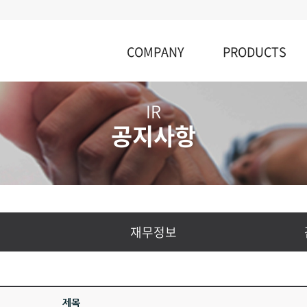
COMPANY
PRODUCTS
기업개요
사업개요
IR
Vision & 핵심가치
2차전지설비
공지사항
CEO 인사말
기타설비
연혁
조직도
Contact Us
재무정보
제목