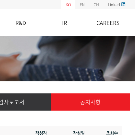
KO
EN
CH
Linked
R&D
IR
CAREERS
기업부설연구소
주가정보
채용정보
특허현황
공시정보
복리후생
재무정보
채용공고
감사보고서
공지사항
감사보고서
공지사항
작성자
작성일
조회수