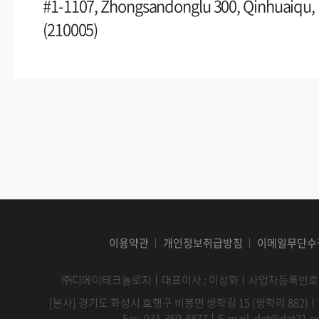
#1-1107, Zhongsandonglu 300, Qinhuaiqu, 
(210005)
이용약관
개인정보취급방침
이메일무단수
㈜디에이테크놀로지
대표이사 : 이상화
사업자등록번호 : 1
[본사] 경기도 화성시 효행구 비봉면 쌍학길 15 (쌍학리 882)
Fax. 031-369-8877
E-mail. dat@dat21.co